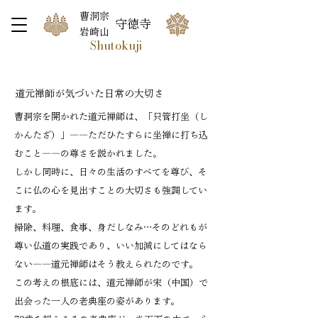
曹洞宗
守徳寺
岩崎山
Shutokuji
道元禅師が気づいた日常の大切さ
曹洞宗を開かれた道元禅師は、「只管打坐（し
かんたざ）」――ただひたすらに坐禅に打ち込
むこと――の尊さを説かれました。
しかし同時に、日々の生活のすべてを尊び、そ
こに仏の心を見出すことの大切さも強調してい
ます。
掃除、料理、食事、身だしなみ…そのどれもが
尊い仏道の実践であり、いい加減にしてはなら
ない――道元禅師はそう教えられたのです。
この考えの根底には、道元禅師が宋（中国）で
出会った一人の老典座の姿があります。