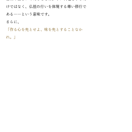
けではなく、仏祖の行いを体現する尊い修行で
ある――という意味です。
さらに、
「作る心を先とせよ、味を先とすることなか
れ。」
と説き、相手の健康や修行の充実を思う「慈悲
の心」を第一とし、美味しさに執着して自分の
評価を求めるような心にとらわれてはならな
い、と厳しく戒めています。
道元禅師が示した「日常そのものが仏道であ
る」という視点は、現代を生きる私たちにも大
切な示唆を与えてくれます。
普段の生活のひとつひとつを丁寧に、心を込め
て行うことが、まさに禅の実践なのです。
著作権表示・免責事項・プライバシーポリシー
曹洞宗 岩崎山 守徳寺