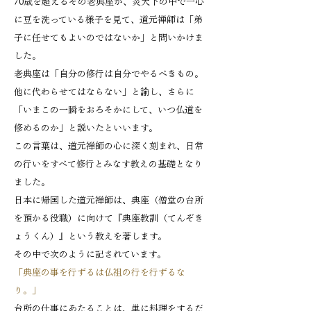
70歳を超えるその老典座が、炎天下の中で一心
に豆を洗っている様子を見て、道元禅師は「弟
子に任せてもよいのではないか」と問いかけま
した。
老典座は「自分の修行は自分でやるべきもの。
他に代わらせてはならない」と諭し、さらに
「いまこの一瞬をおろそかにして、いつ仏道を
修めるのか」と説いたといいます。
この言葉は、道元禅師の心に深く刻まれ、日常
の行いをすべて修行とみなす教えの基礎となり
ました。
日本に帰国した道元禅師は、典座（僧堂の台所
を預かる役職）に向けて『典座教訓（てんぞき
ょうくん）』という教えを著します。
その中で次のように記されています。
「典座の事を行ずるは仏祖の行を行ずるな
り。」
台所の仕事にあたることは、単に料理をするだ