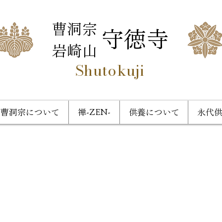
曹洞宗
守徳寺
岩崎山
Shutokuji
曹洞宗について
禅-ZEN-
供養について
永代