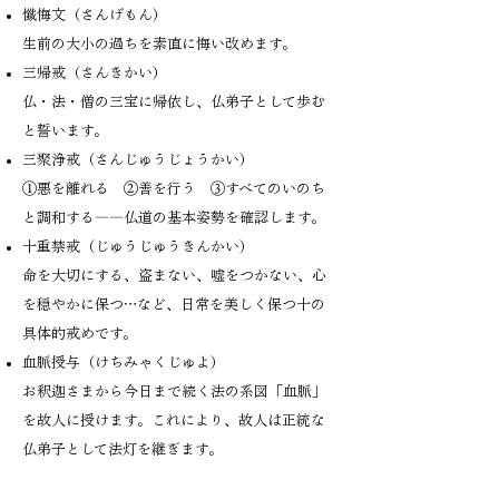
懺悔文（さんげもん）
生前の大小の過ちを素直に悔い改めます。
三帰戒（さんきかい）
仏・法・僧の三宝に帰依し、仏弟子として歩む
と誓います。
三聚浄戒（さんじゅうじょうかい）
①悪を離れる ②善を行う ③すべてのいのち
と調和する――仏道の基本姿勢を確認します。
十重禁戒（じゅうじゅうきんかい）
命を大切にする、盗まない、嘘をつかない、心
を穏やかに保つ…など、日常を美しく保つ十の
具体的戒めです。
血脈授与（けちみゃくじゅよ）
お釈迦さまから今日まで続く法の系図「血脈」
を故人に授けます。これにより、故人は正統な
仏弟子として法灯を継ぎます。​