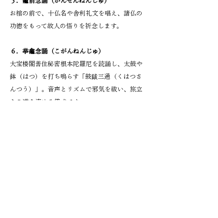
５．龕前念誦（がんぜんねんじゅ）
お棺の前で、十仏名や舎利礼文を唱え、諸仏の
功徳をもって故人の悟りを祈念します。
６．挙龕念誦（こがんねんじゅ）
大宝楼閣善住秘密根本陀羅尼を読誦し、太鼓や
鉢（はつ）を打ち鳴らす「鼓鈸三通（くはつさ
んつう）」。音声とリズムで邪気を祓い、旅立
ちの道を清める儀式です。
７．引導法語（いんどうほうご）
導師が故人の人生を漢詩に託し、たいまつ状の
線香で右回り・左回りに円を描きながら唱えま
す。
迷いの境界を越え、仏の世界へと導く、ご葬儀
のとても大事な場面です。
８．山頭念誦（さんとうねんじゅ）