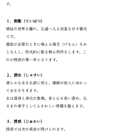
す。
１．剃髪（ていはつ）
煩悩の世界を離れ、仏道へ入る決意を示す儀式
です。
僧侶が出家のときに唱える偈文（げもん）をお
となえし、形式的に髪を剃る所作をします。こ
れが授戒の第一歩となります。
２．洒水（しゃすい）
清らかな水を仏前に供え、導師が故人に向かっ
て水をそそぎます。
水は清浄と浄化の象徴。身と心を洗い清め、仏
さまの弟子としてふさわしい準備を整えます。
３．授戒（じゅかい）
授戒では次の戒法が授けられます。