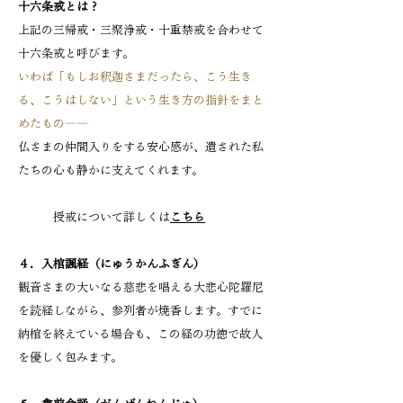
十六条戒とは？
上記の三帰戒・三聚浄戒・十重禁戒を合わせて
十六条戒と呼びます。
いわば「もしお釈迦さまだったら、こう生き
る、こうはしない」という生き方の指針をまと
めたもの――
仏さまの仲間入りをする安心感が、遺された私
たちの心も静かに支えてくれます。
​ 授戒について詳しくは
こちら
４．入棺諷経（にゅうかんふぎん）
観音さまの大いなる慈悲を唱える大悲心陀羅尼
を読経しながら、参列者が焼香します。すでに
納棺を終えている場合も、この経の功徳で故人
を優しく包みます。