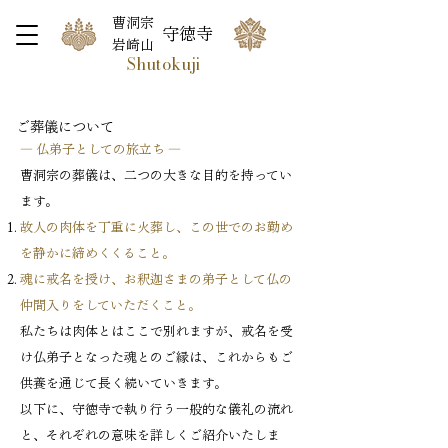
曹洞宗
守徳寺
岩崎山
Shutokuji
ご葬儀について
― 仏弟子としての旅立ち ―
曹洞宗の葬儀は、二つの大きな目的を持ってい
ます。
故人の肉体を丁重に火葬し、この世でのお勤め
を静かに締めくくること。
魂に戒名を授け、お釈迦さまの弟子として仏の
仲間入りをしていただくこと。
私たちは肉体とはここで別れますが、戒名を受
け仏弟子となった魂とのご縁は、これからもご
供養を通じて長く続いていきます。
以下に、守徳寺で執り行う一般的な儀礼の流れ
と、それぞれの意味を詳しくご紹介いたしま