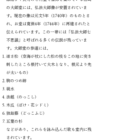
の大師堂には、弘法大師像が安置されていま
す。現在の像は元文5年（1740年）のものとさ
れ、お堂は寛保4年（1744年）に再建されたと
伝えられています。この一帯には「弘法大師七
不思議」と呼ばれる多くの伝説が残っていま
す。大師堂の参道には、
逆さ松（空海が杖にした松の枝をこの地に突き
刺したところ根付いて大木となり、根元より先
が太いもの）
駒のつめ跡
硯水
法越（のっこし）
木瓜（ぼけ・花シドミ）
独鈷藤（どっこふじ）
五葉の杉
などがあり、これらを詠み込んだ歌も堂内に残
されています。