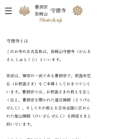
曹洞宗
守徳寺
岩崎山
Shutokuji
守徳寺とは
このお寺の正式名称は、岩崎山守徳寺（がんき
さん しゅとくじ）といいます。
宗派は、禅宗の一派である曹洞宗で、釈迦牟尼
仏（お釈迦さま）をご本尊としておまつりして
います。曹洞宗では、お釈迦さまの教えを正し
く伝え、曹洞宗を開かれた道元禅師（どうげん
ぜんじ）、そしてその教えを日本全国に広めら
れた瑩山禅師（けいざん ぜんじ）を両祖さまと
仰いでいます。