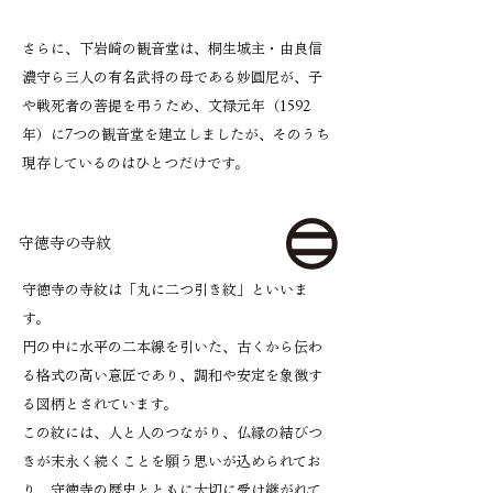
さらに、下岩崎の観音堂は、桐生城主・由良信
濃守ら三人の有名武将の母である妙圓尼が、子
や戦死者の菩提を弔うため、文禄元年（1592
年）に7つの観音堂を建立しましたが、そのうち
現存しているのはひとつだけです。
守徳寺の寺紋
守徳寺の寺紋は「丸に二つ引き紋」といいま
す。
円の中に水平の二本線を引いた、古くから伝わ
る格式の高い意匠であり、調和や安定を象徴す
る図柄とされています。
この紋には、人と人のつながり、仏縁の結びつ
きが末永く続くことを願う思いが込められてお
り、守徳寺の歴史とともに大切に受け継がれて