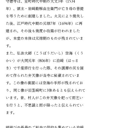
守徳寺は、室町時代中期の天文3年（1534
年）、領主・岩崎勘解由左衛門が亡き母の菩提
を弔うために創建しました。火災により焼失し
た後、江戸時代中期の元禄7年（1694年）に再
建され、その後も幾度か改築が行われました
が、本堂の本体は元禄期のものが残されていま
す。
また、弘法大師（こうぼうだいし）空海（くう
かい）が大同元年（806年）に泊崎（はっさ
き）で千座修行を行った際、その護摩の灰を固
めて作られた弁天像が当寺に秘蔵されていま
す。この像の裏面には空海の手形が残されてお
り、同じ像が旧茎崎町に3体あるとも伝えられて
います。昔、村人がこの弁天像を祀って雨乞い
を行うと、不思議と雨が降ったと伝えられてい
ます。
縁結びや長寿のご利益で信仰を集めている泊崎