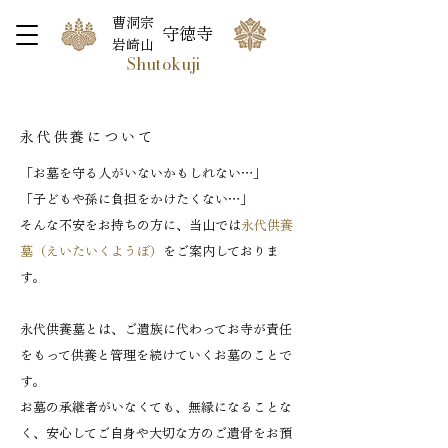
曹洞宗
守徳寺
岩崎山
Shutokuji
永代供養について
「お墓を守る人がいないかもしれない…」
「子どもや孫に負担をかけたくない…」
そんな不安をお持ちの方に、当山では
永代供養
墓（えいたいくようぼ）
をご案内しておりま
す。
永代供養墓とは、ご遺族に代わってお寺が責任
をもって供養と管理を続けていくお墓のことで
す。
お墓の承継者がいなくても、無縁になることな
く、安心してご自身や大切な方のご遺骨をお預